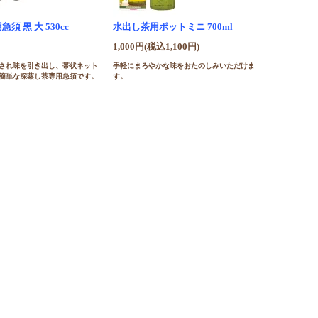
須 黒 大 530cc
水出し茶用ポットミニ 700ml
1,000円(税込1,100円)
され味を引き出し、帯状ネット
手軽にまろやかな味をおたのしみいただけま
簡単な深蒸し茶専用急須です。
す。