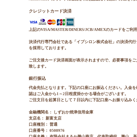
クレジットカード決済
上記のVISA/MASTER/DINERS/JCB/AMEXのカードをご
決済代行専門会社である「イプシロン株式会社」の決済代行
を採用しております。
ご注文後カード決済画面が表示されますので、必要事項をご
致します。
銀行振込
代金先払となります。下記の口座にお振込ください。入金を
認はご入金から1～2日程度掛かかる場合がございます。
ご注文日を起算日として７日以内に下記口座へお振り込みく
金融機関名： しずおか焼津信用金庫
支店名： 新富支店
口座種別： 普通
口座番号： 0508976
口座名義： 有限会社まるか勝山商店 代表取締役 勝山 高