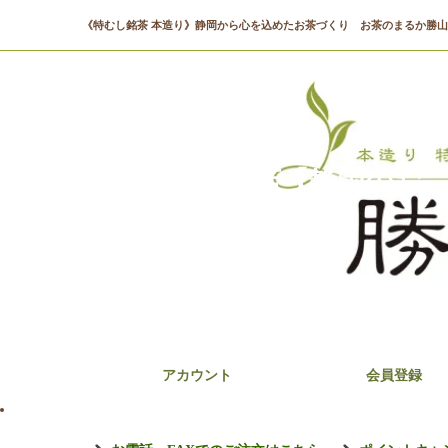
《特むし銘茶 本造り》静岡から心を込めたお茶づくり お茶のまるか勝
まるか勝山商店【静岡のお
アカウント
会員登録