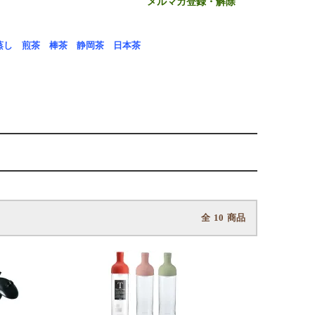
メルマガ登録・解除
蒸し
煎茶
棒茶
静岡茶
日本茶
全
10
商品