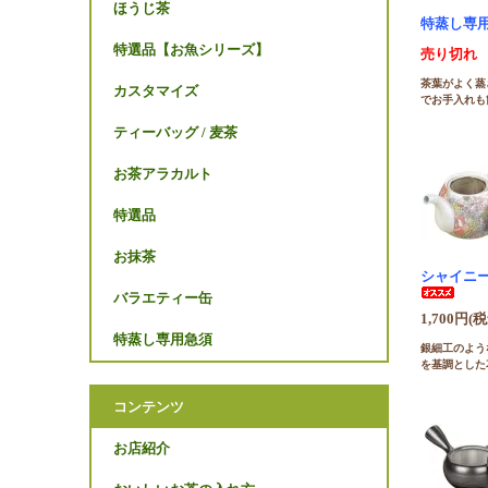
ほうじ茶
特蒸し専用急
特選品【お魚シリーズ】
売り切れ
茶葉がよく蒸
カスタマイズ
でお手入れも
ティーバッグ / 麦茶
お茶アラカルト
特選品
お抹茶
シャイニー
バラエティー缶
1,700円(税
特蒸し専用急須
銀細工のよう
を基調とした
コンテンツ
お店紹介