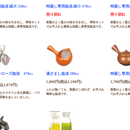
須 緑大 530cc
特蒸し専用急須 緑小 370cc
特蒸し専用急須
売り切れ
売り切れ
され味を引き出し、帯状ネット
茶葉がよく蒸され味を引き出し、帯状ネット
茶葉がよく蒸
簡単な深蒸し茶専用急須です。
でお手入れも簡単な深蒸し茶専用急須です。
でお手入れも
ローズ急須 470cc
湯ざまし急須 380cc
特蒸し専用急須
1,000円(税込1,100円)
1,700円(税
込1,870円)
ふたが無くても、茶葉がこぼれず、お手入れ
茶葉がよく蒸
なキラキラと光る質感に、バラ
簡単な急須です。
でお手入れも
花柄をあしらいました。