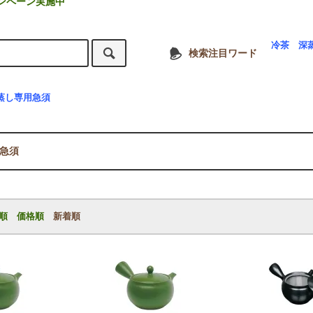
ンペーン実施中
冷茶
深
検索注目ワード
蒸し専用急須
急須
順
価格順
新着順