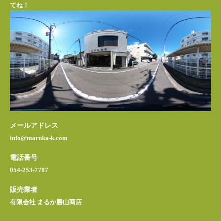
てね！
メールアドレス
info@maruka-k.com
電話番号
054-253-7787
販売業者
有限会社 まるか勝山商店