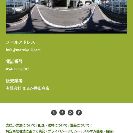
メールアドレス
info@maruka-k.com
電話番号
054-253-7787
販売業者
有限会社 まるか勝山商店
支払い方法について
/
配送・送料について
/
返品について
/
特定商取引法に基づく表記
/
プライバシーポリシー
/
メルマガ登録・解除
/