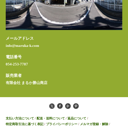
メールアドレス
info@maruka-k.com
電話番号
054-253-7787
販売業者
有限会社 まるか勝山商店
支払い方法について
/
配送・送料について
/
返品について
/
特定商取引法に基づく表記
/
プライバシーポリシー
/
メルマガ登録・解除
/