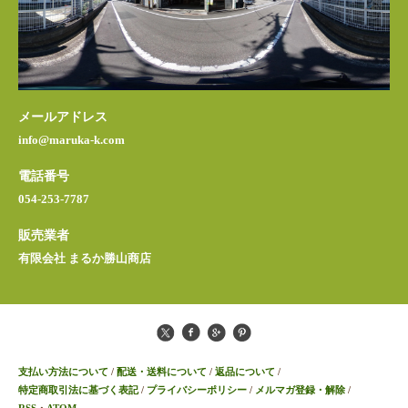
メールアドレス
info@maruka-k.com
電話番号
054-253-7787
販売業者
有限会社 まるか勝山商店
支払い方法について
/
配送・送料について
/
返品について
/
特定商取引法に基づく表記
/
プライバシーポリシー
/
メルマガ登録・解除
/
RSS
・
ATOM