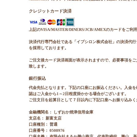
クレジットカード決済
上記のVISA/MASTER/DINERS/JCB/AMEXのカードをご
決済代行専門会社である「イプシロン株式会社」の決済代行
を採用しております。
ご注文後カード決済画面が表示されますので、必要事項をご
致します。
銀行振込
代金先払となります。下記の口座にお振込ください。入金を
認はご入金から1～2日程度掛かかる場合がございます。
ご注文日を起算日として７日以内に下記口座へお振り込みく
金融機関名： しずおか焼津信用金庫
支店名： 新富支店
口座種別： 普通
口座番号： 0508976
口座名義： 有限会社まるか勝山商店 代表取締役 勝山 高