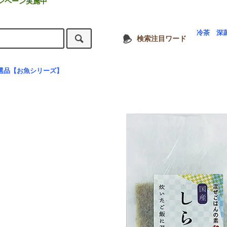
ンペーン実施中
冷茶
深
検索注目ワード
選品【お魚シリーズ】