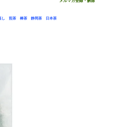
メルマガ登録・解除
蒸し
煎茶
棒茶
静岡茶
日本茶