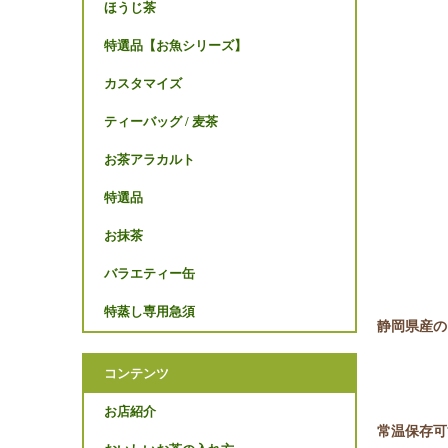
ほうじ茶
特選品【お魚シリーズ】
カスタマイズ
ティーバッグ / 麦茶
お茶アラカルト
特選品
お抹茶
バラエティー缶
特蒸し専用急須
静岡県産の
コンテンツ
お店紹介
常温保存可