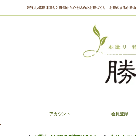
《特むし銘茶 本造り》静岡から心を込めたお茶づくり お茶のまるか勝
まるか勝山商店【静岡のお
アカウント
会員登録