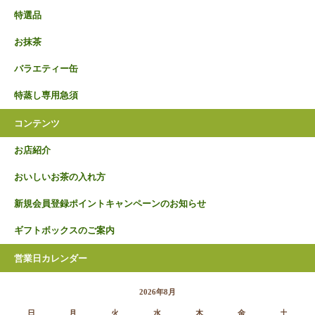
特選品
お抹茶
バラエティー缶
特蒸し専用急須
コンテンツ
お店紹介
おいしいお茶の入れ方
新規会員登録ポイントキャンペーンのお知らせ
ギフトボックスのご案内
営業日カレンダー
2026年8月
日
月
火
水
木
金
土