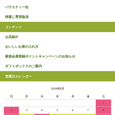
バラエティー缶
特蒸し専用急須
コンテンツ
お店紹介
おいしいお茶の入れ方
新規会員登録ポイントキャンペーンのお知らせ
ギフトボックスのご案内
営業日カレンダー
2026年8月
日
月
火
水
木
金
土
1
2
3
4
5
6
7
8