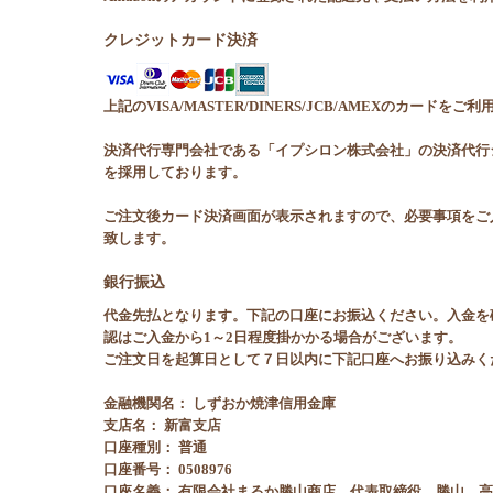
クレジットカード決済
上記のVISA/MASTER/DINERS/JCB/AMEXのカードをご
決済代行専門会社である「イプシロン株式会社」の決済代行
を採用しております。
ご注文後カード決済画面が表示されますので、必要事項をご
致します。
銀行振込
代金先払となります。下記の口座にお振込ください。入金を
認はご入金から1～2日程度掛かかる場合がございます。
ご注文日を起算日として７日以内に下記口座へお振り込みく
金融機関名： しずおか焼津信用金庫
支店名： 新富支店
口座種別： 普通
口座番号： 0508976
口座名義： 有限会社まるか勝山商店 代表取締役 勝山 高