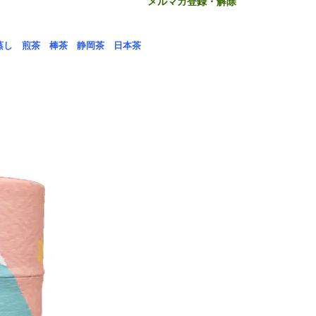
メルマガ登録・解除
蒸し
煎茶
棒茶
静岡茶
日本茶