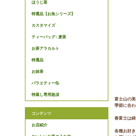
ほうじ茶
特選品【お魚シリーズ】
カスタマイズ
ティーバッグ / 麦茶
お茶アラカルト
特選品
お抹茶
バラエティー缶
特蒸し専用急須
富士山の美
季節に合わ
コンテンツ
春富士は綺
お店紹介
各種お好き