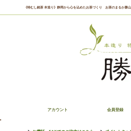
《特むし銘茶 本造り》静岡から心を込めたお茶づくり お茶のまるか勝
まるか勝山商店【静岡のお
アカウント
会員登録